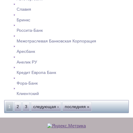
Славия
Бринкс
Россита-Банк
Межотраслевая Банковская Корпорация
Аресбанк
Анелик РУ
Кредит Европа Банк
Фора-Банк
Клиентский
Страницы
1
2
3
следующая ›
последняя »