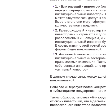
1. «Близорукий» инвестор
(от
первую очередь стремятся получ
институциональный инвестор». 
может отсутствовать доступ к 
Вместо этого они могут сфокуси
количественному подсчету.
2. Превосходный инвестор
(п
инвесторами и стремятся к долг
расположены к инновациям, и ин
институциональный инвестор бу
В соответствии с этой точкой з
фирмы будет положительной.
3. Активный инвестор
(положит
институциональных инвесторов 
принимаемые компанией. Таким 
собственных инноваций, а не п
«активный инвестор».
В данном случае связь между доле
положительной.
Если вас интересует более конкре
с публикациями государственного 
Таким образом, гипотеза «близору
от своих инвестиций, что в дальне
превосходного инвестора подразум