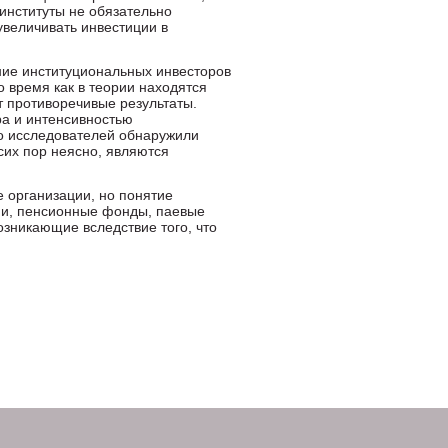
 институты не обязательно
увеличивать инвестиции в
яние институциональных инвесторов
о время как в теории находятся
т противоречивые результаты.
ра и интенсивностью
во исследователей обнаружили
сих пор неясно, являются
 организации, но понятие
ии, пенсионные фонды, паевые
озникающие вследствие того, что