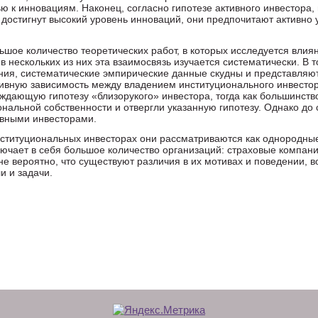
 к инновациям. Наконец, согласно гипотезе активного инвестора,
 достигнут высокий уровень инноваций, они предпочитают активно 
ьшое количество теоретических работ, в которых исследуется вли
в нескольких из них эта взаимосвязь изучается систематически. В т
ения, систематические эмпирические данные скудны и представляю
ивную зависимость между владением институционального инвесто
ждающую гипотезу «близорукого» инвестора, тогда как большинст
нальной собственности и отвергли указанную гипотезу. Однако до 
ивными инвесторами.
ституциональных инвесторах они рассматриваются как однородные
ючает в себя большое количество организаций: страховые компан
 вероятно, что существуют различия в их мотивах и поведении, в
и и задачи.