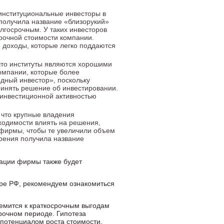
 институциональные инвесторы в
 получила название «близорукий»
лгосрочным. У таких инвесторов
рочной стоимости компании.
е доходы, которые легко поддаются
что институты являются хорошими
компании, которые более
одный инвестор», поскольку
ринять решение об инвестировании.
и инвестиционной активностью
 что крупные владения
ходимости влиять на решения,
 фирмы, чтобы те увеличили объем
зрения получила название
вации фирмы также будет
ере РФ, рекомендуем ознакомиться
ремится к краткосрочным выгодам
срочном периоде. Гипотеза
 потенциалом роста стоимости,