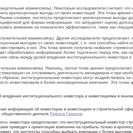
рицательная взаимосвязь). Некоторые исследователи считают, что
ить краткосрочные выгоды от своих инвестиций. Эта точка зрения
Иными словами, институты предпочитают краткосрочные выгоды до
специфичной для фирмы информации, что затрудняет оценку долгос
ровать внимание на показателях эффективности, таких как текущи
оложительная взаимосвязь). Другие исследователи предполагают, 
осрочным выгодам от своих инвестиций, т. е. они способны найти 
вестировать в них. Эта точка зрения получила название «превосх
дет обрабатывать информацию более тщательно перед тем, как п
рения связь между долей владения институционального инвестора 
ельная взаимосвязь). Наконец, третья точка зрения предполагает,
стимулируют их отслеживать деятельность менеджеров и при необ
образом, институциональные инвесторы могут воздействовать на
росто инвестировали в более инновационные компании. Эта точка 
й владения институционального инвестора и инвестициями в инно
тная информация об инвесторах и инвестициях в строительной сф
и общественного деятеля
Рифата Гарипов
.
кого» инвестора предполагает, что институциональный инвестор ст
йшем приводит к ориентации компании на прибыль только в кратко
евает, что институты способны выбрать компании с более высоким