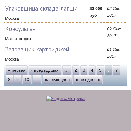
Упаковщица склада лапши
33 000
03 Окт
руб
2017
Москва
Консультант
02 Окт
2017
Магнитогорск
Заправщик картриджей
01 Окт
2017
Москва
Страницы
« первая
‹ предыдущая
…
2
3
4
5
6
7
8
9
10
…
следующая ›
последняя »