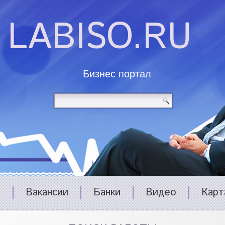
LABISO.RU
Бизнес портал
и
Вакансии
Банки
Видео
Карт