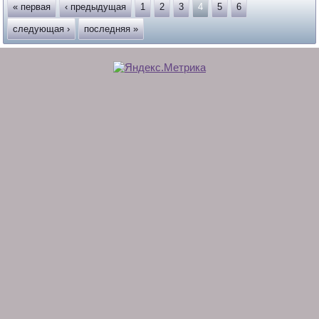
« первая
‹ предыдущая
1
2
3
4
5
6
следующая ›
последняя »