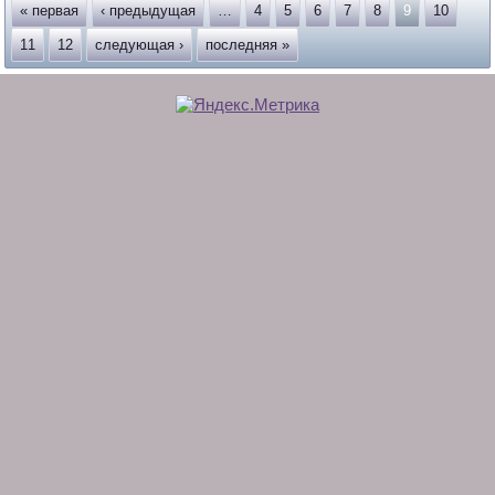
« первая
‹ предыдущая
…
4
5
6
7
8
9
10
11
12
следующая ›
последняя »