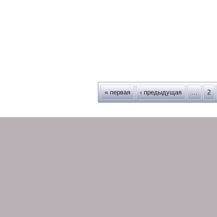
Страницы
« первая
‹ предыдущая
…
2