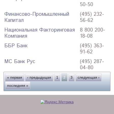
50-50
Финансово-Промышленный
(495) 232-
Капитал
56-62
Национальная Факторинговая
8 800 200-
Компания
18-08
ББР Банк
(495) 363-
91-62
МС Банк Рус
(495) 287-
04-80
Страницы
« первая
‹ предыдущая
1
2
3
следующая ›
последняя »